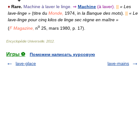
❖
♦
Rare.
Machine à laver le linge.
⇒
Machine
(à laver).
||
« Les
lave-linge »
(titre du
Monde,
1974, in
la Banque des mots
).
||
« Le
lave-linge pour cinq kilos de linge sec règne en maître »
o
(
F Magazine,
n
25, mars 1980, p. 17).
Encyclopédie Universelle
.
2012
.
Игры ⚽
Поможем написать курсовую
lave-glace
lave-mains