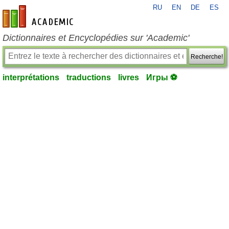
RU
EN
DE
ES
fr-academic.com
Dictionnaires et Encyclopédies sur 'Academic'
Recherche!
interprétations
traductions
livres
Игры ⚽