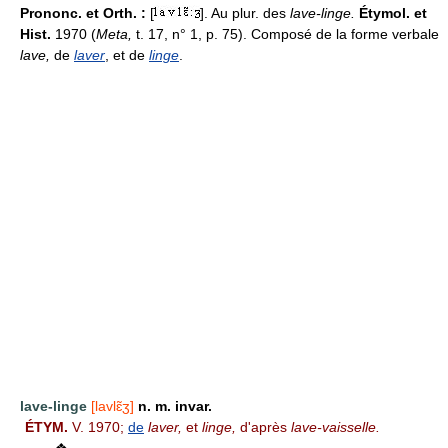
Prononc. et Orth. :
[
]. Au plur. des
lave-linge.
Étymol. et
Hist.
1970 (
Meta,
t. 17, n° 1, p. 75). Composé de la forme verbale
lave,
de
laver
, et de
linge
.
lave-linge
[lavlɛ̃ʒ]
n. m. invar.
ÉTYM.
V. 1970;
de
laver,
et
linge,
d'après
lave-vaisselle.