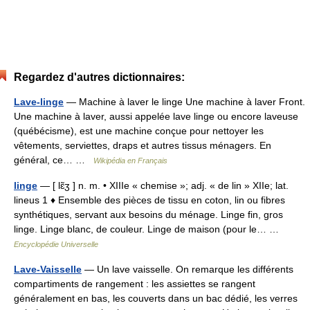
Regardez d'autres dictionnaires:
Lave-linge
— Machine à laver le linge Une machine à laver Front.
Une machine à laver, aussi appelée lave linge ou encore laveuse
(québécisme), est une machine conçue pour nettoyer les
vêtements, serviettes, draps et autres tissus ménagers. En
général, ce… …
Wikipédia en Français
linge
— [ lɛ̃ʒ ] n. m. • XIIIe « chemise »; adj. « de lin » XIIe; lat.
lineus 1 ♦ Ensemble des pièces de tissu en coton, lin ou fibres
synthétiques, servant aux besoins du ménage. Linge fin, gros
linge. Linge blanc, de couleur. Linge de maison (pour le… …
Encyclopédie Universelle
Lave-Vaisselle
— Un lave vaisselle. On remarque les différents
compartiments de rangement : les assiettes se rangent
généralement en bas, les couverts dans un bac dédié, les verres