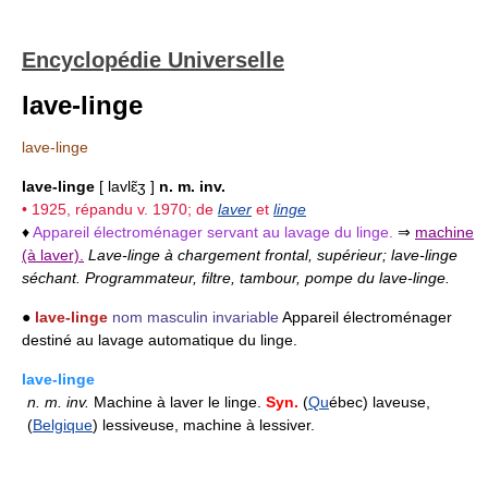
Encyclopédie Universelle
lave-linge
lave-linge
lave-linge
[ lavlɛ̃ʒ ]
n. m. inv.
• 1925, répandu v. 1970; de
laver
et
linge
♦
Appareil électroménager servant au lavage du linge.
⇒
machine
(à laver).
Lave-linge à chargement frontal, supérieur; lave-linge
séchant. Programmateur, filtre, tambour, pompe du lave-linge.
●
lave-linge
nom masculin invariable
Appareil électroménager
destiné au lavage automatique du linge.
lave-linge
n.
m.
inv.
Machine à laver le linge.
Syn.
(
Qu
ébec) laveuse,
(
Belgique
) lessiveuse, machine à lessiver.